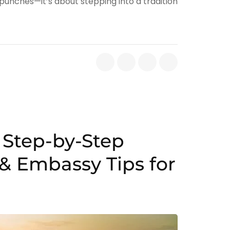
d punches—it’s about stepping into a tradition
 Step-by-Step
& Embassy Tips for