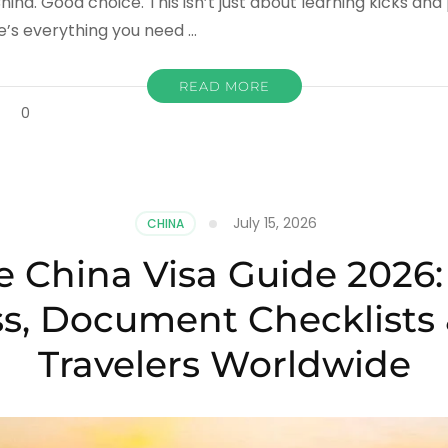
China. Good choice. This isn’t just about learning kicks an
re’s everything you need …
READ MORE
on
t
0
Learn
Kung
Fu
in
China:
July 15, 2026
CHINA
The
Complete
 China Visa Guide 2026:
Guide
–
ss, Document Checklists 
2026
Travelers Worldwide