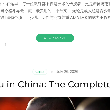
阵容： 在这里，每一位教练都不仅是技术的传授者，更是精神与态
涵盖了当今格斗界最主流、最实用的几个分支： 无论是成人还是青
打造特色项目：少儿、女性与公益并重 AMA LAB 的魅力不仅
READ MORE
on
t
1
北
京
格
斗
实
July 26, 2026
CHINA
验
室
u in China: The Complete
AMA
LAB：
像
水
一