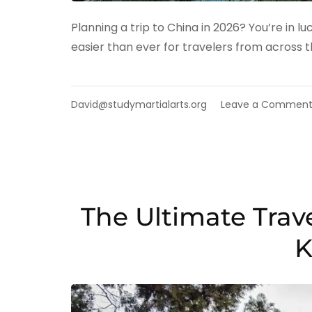
Planning a trip to China in 2026? You’re in l
easier than ever for travelers from across t
David@studymartialarts.org
Leave a Commen
The Ultimate Trave
K