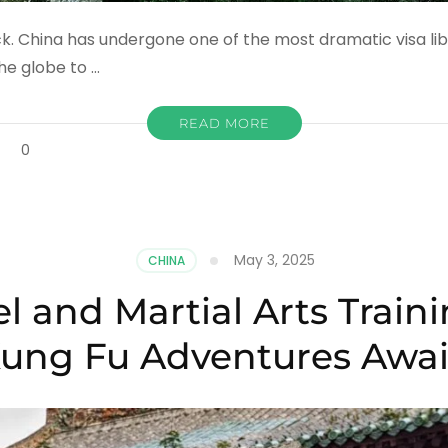
uck. China has undergone one of the most dramatic visa libe
he globe to …
READ MORE
on
t
0
The
Complete
China
Visa
Guide
May 3, 2025
CHINA
2026:
Step-
l and Martial Arts Train
by-
Step
ung Fu Adventures Awai
Application
Process,
Document
Checklists
&