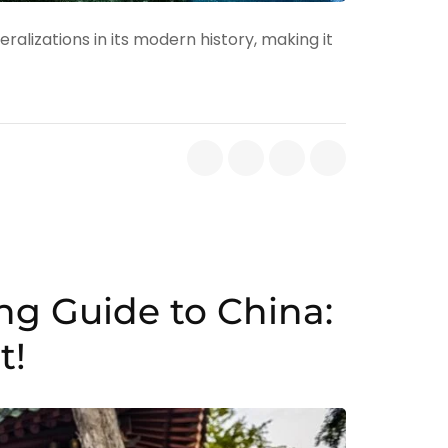
ralizations in its modern history, making it
ing Guide to China:
t!