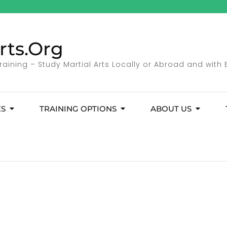
rts.Org
Training – Study Martial Arts Locally or Abroad and with 
ES
TRAINING OPTIONS
ABOUT US