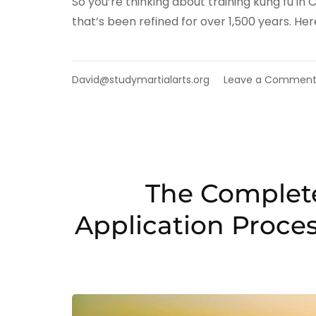
So you’re thinking about training kung fu in 
that’s been refined for over 1,500 years. He
David@studymartialarts.org
Leave a Commen
The Complete
Application Proce