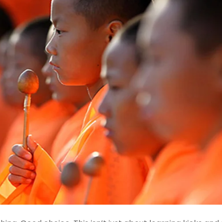
样
流
动，
在
搏
击
中
重
塑
身
心
与
自
信